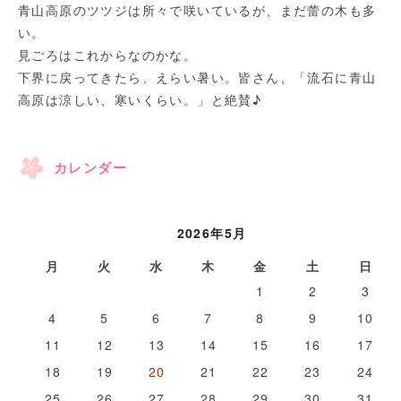
青山高原のツツジは所々で咲いているが、まだ蕾の木も多
い。
見ごろはこれからなのかな。
下界に戻ってきたら、えらい暑い。皆さん、「流石に青山
高原は涼しい、寒いくらい。」と絶賛♪
カレンダー
2026年5月
月
火
水
木
金
土
日
1
2
3
4
5
6
7
8
9
10
11
12
13
14
15
16
17
18
19
20
21
22
23
24
25
26
27
28
29
30
31