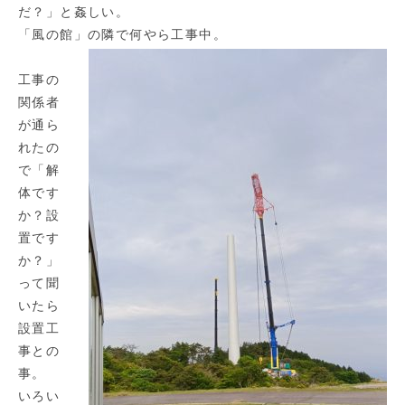
だ？」と姦しい。
「風の館」の隣で何やら工事中。
工事の
関係者
が通ら
れたの
で「解
体です
か？設
置です
か？」
って聞
いたら
設置工
事との
事。
いろい