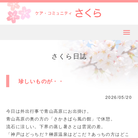
メ
ニ
ュ
さくら日誌
ー
珍しいものが・・
2026/05/20
今日は外出行事で青山高原にお出掛け。
青山高原の奥の方の「さかきばら風の館」で休憩。
流石に涼しい。下界の蒸し暑さとは雲泥の差。
「神戸はどっちだ？榊原温泉はどこだ？あっちの方はどこ