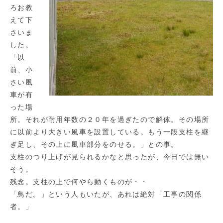
ろお教
えて下
さいま
した。
「以
前、小
さい風
車が有
った場
所。それが耐用年数の２０年を過ぎたので解体。その場所
に以前より大きい風車を設置している。もう一段支柱を継
ぎ足し、その上に風車部分をのせる。」との事。
支柱のつり上げが見られるかなと思ったが、今日では無い
そう。
残念。支柱の上で何やら動くものが・・
「鳥だ。」という人もいたが、あれは絶対「工事の関係
者。」