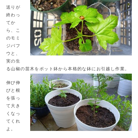
送りが
終わっ
てか
ら、こ
のモミ
ジバフ
ウと、
実の生
る山椒の苗木をポット鉢から本格的な鉢にお引越し作業。
伸び伸
びと根
を張っ
て大き
くなっ
てくれ
よ。