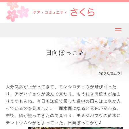
メ
ニ
ュ
日向ぼっこ♪
ー
2026/04/21
大分気温が上がってきて、モンシロチョウが飛び回った
り、アゲハチョウが飛んで来たり。もうじき田植えが始ま
りますもんね。今日も送迎で回った道中の田んぼに水が入
っているのを見ました。一面水面になると景色が変わる。
午後、陽が照ってきたので見回り。モミジバフウの苗木に
テントウムシがとまっていた。日向ぼっこかな♪