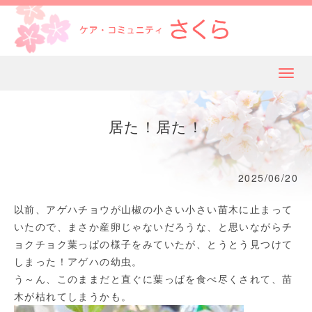
メ
ニ
ュ
居た！居た！
ー
2025/06/20
以前、アゲハチョウが山椒の小さい小さい苗木に止まって
いたので、まさか産卵じゃないだろうな、と思いながらチ
ョクチョク葉っぱの様子をみていたが、とうとう見つけて
しまった！アゲハの幼虫。
う～ん、このままだと直ぐに葉っぱを食べ尽くされて、苗
木が枯れてしまうかも。